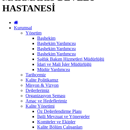
HASTANESİ
Kurumsal
Yönetim
Başhekim
Başhekim Yardımcısı
Başhekim Yardımcısı
Başhekim Yardımcısı
Sağlık Bakım Hizmetleri Müdürlüğü
İdari ve Mali İşler Müdürlüğü
Müdür Yardımcısı
Tarihçemiz
Kalite Politikamız
Misyon & Vizyon
Değerlerimiz
Organizasyon Şeması
Amaç ve Hedeflerimiz
Kalite Yönetimi
Öz Değerlendirme Planı
İlgili Mevzuat ve Yönergeler
Komiteler ve Ekipler
Kalite Bölüm Çalışanları