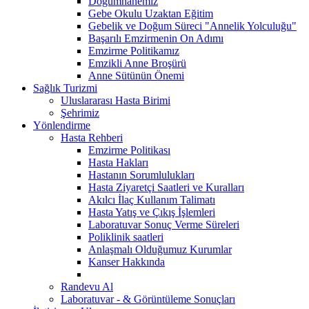
Doğumhanemiz
Gebe Okulu Uzaktan Eğitim
Gebelik ve Doğum Süreci "Annelik Yolculuğu"
Başarılı Emzirmenin On Adımı
Emzirme Politikamız
Emzikli Anne Broşürü
Anne Sütünün Önemi
Sağlık Turizmi
Uluslararası Hasta Birimi
Şehrimiz
Yönlendirme
Hasta Rehberi
Emzirme Politikası
Hasta Hakları
Hastanın Sorumlulukları
Hasta Ziyaretçi Saatleri ve Kuralları
Akılcı İlaç Kullanım Talimatı
Hasta Yatış ve Çıkış İşlemleri
Laboratuvar Sonuç Verme Süreleri
Poliklinik saatleri
Anlaşmalı Olduğumuz Kurumlar
Kanser Hakkında
Randevu Al
Laboratuvar - & Görüntüleme Sonuçları