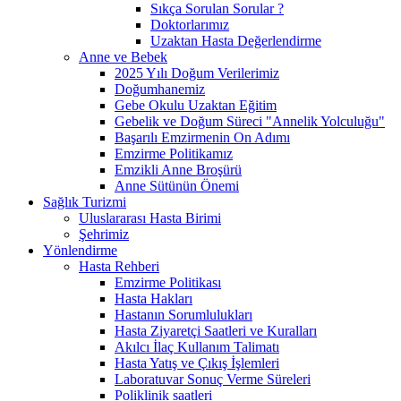
Sıkça Sorulan Sorular ?
Doktorlarımız
Uzaktan Hasta Değerlendirme
Anne ve Bebek
2025 Yılı Doğum Verilerimiz
Doğumhanemiz
Gebe Okulu Uzaktan Eğitim
Gebelik ve Doğum Süreci "Annelik Yolculuğu"
Başarılı Emzirmenin On Adımı
Emzirme Politikamız
Emzikli Anne Broşürü
Anne Sütünün Önemi
Sağlık Turizmi
Uluslararası Hasta Birimi
Şehrimiz
Yönlendirme
Hasta Rehberi
Emzirme Politikası
Hasta Hakları
Hastanın Sorumlulukları
Hasta Ziyaretçi Saatleri ve Kuralları
Akılcı İlaç Kullanım Talimatı
Hasta Yatış ve Çıkış İşlemleri
Laboratuvar Sonuç Verme Süreleri
Poliklinik saatleri