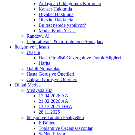
Anlaşmalı Olduğumuz Kurumlar
Kanser Hakkında
Diyabet Hakkında
Obezite Hakkında
Bu test nerede yapılıyor?
Mama Kodu Yasası
Randevu Al
Laboratuvar - & Görüntüleme Sonuçları
İletişim ve Ulaşım
Ulaşım
Halk Otobüsü Güzergah ve Durak Bilgileri
Harita
Dahili Numaralar
Hasta Görüş ve Önerileri
Çalışan Görüş ve Önerileri
Dijital Medya
Medyada Biz
17.04.2026 AA
21.02.2026 AA
12.12.2025 DHA
28.11.2025
İletişim ve Tanıtım Faaliyetleri
E Bülten
Toplantı ve Organizasyonlar
Sağlık Takvimi