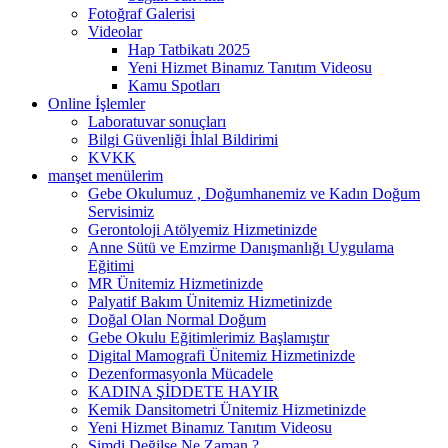
Fotoğraf Galerisi
Videolar
Hap Tatbikatı 2025
Yeni Hizmet Binamız Tanıtım Videosu
Kamu Spotları
Online İşlemler
Laboratuvar sonuçları
Bilgi Güvenliği İhlal Bildirimi
KVKK
manşet menülerim
Gebe Okulumuz , Doğumhanemiz ve Kadın Doğum
Servisimiz
Gerontoloji Atölyemiz Hizmetinizde
Anne Sütü ve Emzirme Danışmanlığı Uygulama
Eğitimi
MR Ünitemiz Hizmetinizde
Palyatif Bakım Ünitemiz Hizmetinizde
Doğal Olan Normal Doğum
Gebe Okulu Eğitimlerimiz Başlamıştır
Digital Mamografi Ünitemiz Hizmetinizde
Dezenformasyonla Mücadele
KADINA ŞİDDETE HAYIR
Kemik Dansitometri Ünitemiz Hizmetinizde
Yeni Hizmet Binamız Tanıtım Videosu
Şimdi Değilse Ne Zaman ?