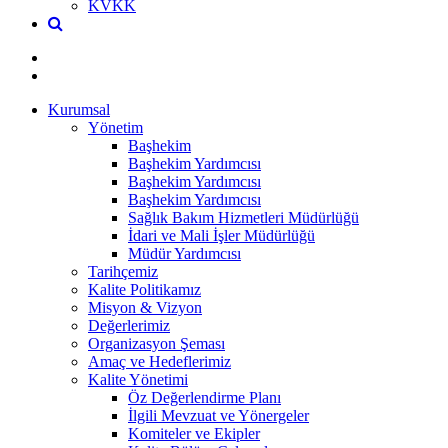
KVKK
Kurumsal
Yönetim
Başhekim
Başhekim Yardımcısı
Başhekim Yardımcısı
Başhekim Yardımcısı
Sağlık Bakım Hizmetleri Müdürlüğü
İdari ve Mali İşler Müdürlüğü
Müdür Yardımcısı
Tarihçemiz
Kalite Politikamız
Misyon & Vizyon
Değerlerimiz
Organizasyon Şeması
Amaç ve Hedeflerimiz
Kalite Yönetimi
Öz Değerlendirme Planı
İlgili Mevzuat ve Yönergeler
Komiteler ve Ekipler