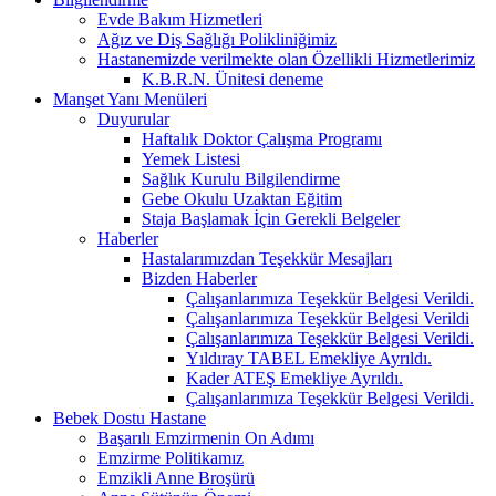
Evde Bakım Hizmetleri
Ağız ve Diş Sağlığı Polikliniğimiz
Hastanemizde verilmekte olan Özellikli Hizmetlerimiz
K.B.R.N. Ünitesi deneme
Manşet Yanı Menüleri
Duyurular
Haftalık Doktor Çalışma Programı
Yemek Listesi
Sağlık Kurulu Bilgilendirme
Gebe Okulu Uzaktan Eğitim
Staja Başlamak İçin Gerekli Belgeler
Haberler
Hastalarımızdan Teşekkür Mesajları
Bizden Haberler
Çalışanlarımıza Teşekkür Belgesi Verildi.
Çalışanlarımıza Teşekkür Belgesi Verildi
Çalışanlarımıza Teşekkür Belgesi Verildi.
Yıldıray TABEL Emekliye Ayrıldı.
Kader ATEŞ Emekliye Ayrıldı.
Çalışanlarımıza Teşekkür Belgesi Verildi.
Bebek Dostu Hastane
Başarılı Emzirmenin On Adımı
Emzirme Politikamız
Emzikli Anne Broşürü