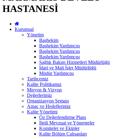
HASTANESİ
Kurumsal
Yönetim
Başhekim
Başhekim Yardımcısı
Başhekim Yardımcısı
Başhekim Yardımcısı
Sağlık Bakım Hizmetleri Müdürlüğü
İdari ve Mali İşler Müdürlüğü
Müdür Yardımcısı
Tarihçemiz
Kalite Politikamız
Misyon & Vizyon
Değerlerimiz
Organizasyon Şeması
Amaç ve Hedeflerimiz
Kalite Yönetimi
Öz Değerlendirme Planı
İlgili Mevzuat ve Yönergeler
Komiteler ve Ekipler
Kalite Bölüm Çalışanları