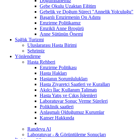
Doğumhanemiz
Gebe Okulu Uzaktan Eğitim
Gebelik ve Doğum Süreci "Annelik Yolculuğu"
Başarılı Emzirmenin On Adımı
Emzirme Politikamız
Emzikli Anne Broşürü
Anne Sütünün Önemi
Sağlık Turizmi
Uluslararası Hasta Birimi
Şehrimiz
Yönlendirme
Hasta Rehberi
Emzirme Politikası
Hasta Hakları
Hastanın Sorumlulukları
Hasta Ziyaretçi Saatleri ve Kuralları
Akılcı İlaç Kullanım Talimatı
Hasta Yatış ve Çıkış İşlemleri
Laboratuvar Sonuç Verme Süreleri
Poliklinik saatleri
Anlaşmalı Olduğumuz Kurumlar
Kanser Hakkında
Randevu Al
Laboratuvar - & Görüntüleme Sonuçları