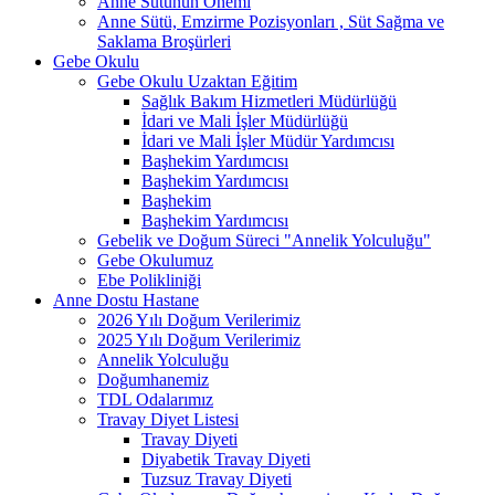
Anne Sütünün Önemi
Anne Sütü, Emzirme Pozisyonları , Süt Sağma ve
Saklama Broşürleri
Gebe Okulu
Gebe Okulu Uzaktan Eğitim
Sağlık Bakım Hizmetleri Müdürlüğü
İdari ve Mali İşler Müdürlüğü
İdari ve Mali İşler Müdür Yardımcısı
Başhekim Yardımcısı
Başhekim Yardımcısı
Başhekim
Başhekim Yardımcısı
Gebelik ve Doğum Süreci "Annelik Yolculuğu"
Gebe Okulumuz
Ebe Polikliniği
Anne Dostu Hastane
2026 Yılı Doğum Verilerimiz
2025 Yılı Doğum Verilerimiz
Annelik Yolculuğu
Doğumhanemiz
TDL Odalarımız
Travay Diyet Listesi
Travay Diyeti
Diyabetik Travay Diyeti
Tuzsuz Travay Diyeti