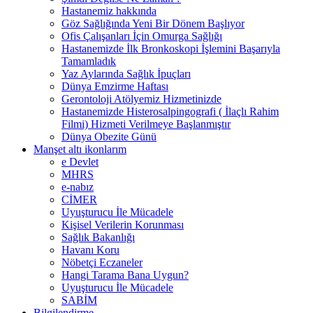
Hastanemiz hakkında
Göz Sağlığında Yeni Bir Dönem Başlıyor
Ofis Çalışanları İçin Omurga Sağlığı
Hastanemizde İlk Bronkoskopi İşlemini Başarıyla
Tamamladık
Yaz Aylarında Sağlık İpuçları
Dünya Emzirme Haftası
Gerontoloji Atölyemiz Hizmetinizde
Hastanemizde Histerosalpingografi ( İlaçlı Rahim
Filmi) Hizmeti Verilmeye Başlanmıştır
Dünya Obezite Günü
Manşet altı ikonlarım
e Devlet
MHRS
e-nabız
CİMER
Uyuşturucu İle Mücadele
Kişisel Verilerin Korunması
Sağlık Bakanlığı
Havanı Koru
Nöbetçi Eczaneler
Hangi Tarama Bana Uygun?
Uyuşturucu İle Mücadele
SABİM
Bilgilendirme