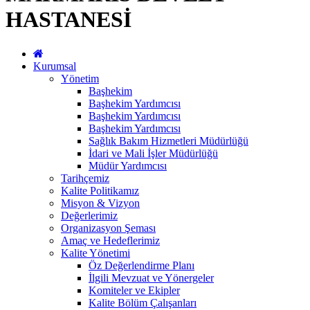
HASTANESİ
Kurumsal
Yönetim
Başhekim
Başhekim Yardımcısı
Başhekim Yardımcısı
Başhekim Yardımcısı
Sağlık Bakım Hizmetleri Müdürlüğü
İdari ve Mali İşler Müdürlüğü
Müdür Yardımcısı
Tarihçemiz
Kalite Politikamız
Misyon & Vizyon
Değerlerimiz
Organizasyon Şeması
Amaç ve Hedeflerimiz
Kalite Yönetimi
Öz Değerlendirme Planı
İlgili Mevzuat ve Yönergeler
Komiteler ve Ekipler
Kalite Bölüm Çalışanları