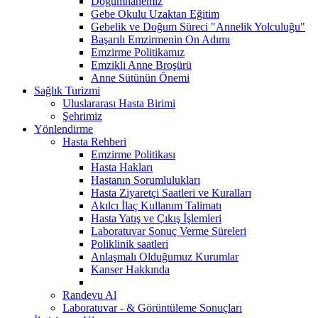
Doğumhanemiz
Gebe Okulu Uzaktan Eğitim
Gebelik ve Doğum Süreci "Annelik Yolculuğu"
Başarılı Emzirmenin On Adımı
Emzirme Politikamız
Emzikli Anne Broşürü
Anne Sütünün Önemi
Sağlık Turizmi
Uluslararası Hasta Birimi
Şehrimiz
Yönlendirme
Hasta Rehberi
Emzirme Politikası
Hasta Hakları
Hastanın Sorumlulukları
Hasta Ziyaretçi Saatleri ve Kuralları
Akılcı İlaç Kullanım Talimatı
Hasta Yatış ve Çıkış İşlemleri
Laboratuvar Sonuç Verme Süreleri
Poliklinik saatleri
Anlaşmalı Olduğumuz Kurumlar
Kanser Hakkında
Randevu Al
Laboratuvar - & Görüntüleme Sonuçları