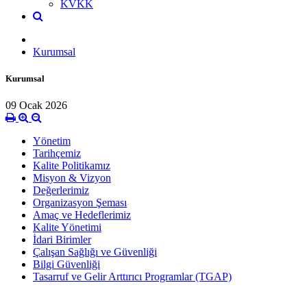
KVKK
Kurumsal
Kurumsal
09 Ocak 2026
Yönetim
Tarihçemiz
Kalite Politikamız
Misyon & Vizyon
Değerlerimiz
Organizasyon Şeması
Amaç ve Hedeflerimiz
Kalite Yönetimi
İdari Birimler
Çalışan Sağlığı ve Güvenliği
Bilgi Güvenliği
Tasarruf ve Gelir Arttırıcı Programlar (TGAP)